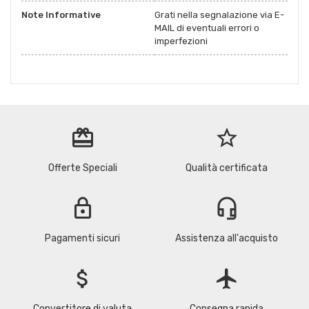
Note Informative
Grati nella segnalazione via E-
MAIL di eventuali errori o
imperfezioni
redeem
star_border
Offerte Speciali
Qualità certificata
lock
headset_mic
Pagamenti sicuri
Assistenza all'acquisto
attach_money
flight
Convertitore di valuta
Consegna rapida