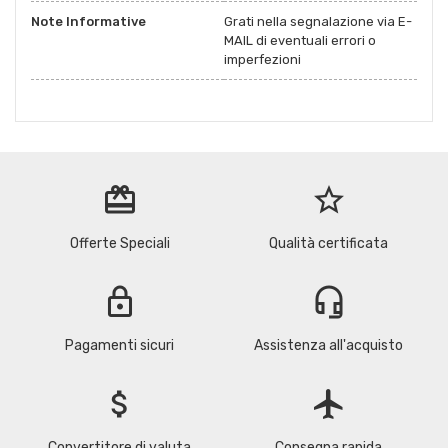
Note Informative
Grati nella segnalazione via E-
MAIL di eventuali errori o
imperfezioni
redeem
star_border
Offerte Speciali
Qualità certificata
lock
headset_mic
Pagamenti sicuri
Assistenza all'acquisto
attach_money
flight
Convertitore di valuta
Consegna rapida