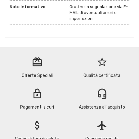
Note Informative
Grati nella segnalazione via E-
MAIL di eventuali errori o
imperfezioni
redeem
star_border
Offerte Speciali
Qualità certificata
lock
headset_mic
Pagamenti sicuri
Assistenza all'acquisto
attach_money
flight
Convertitore di valuta
Consegna rapida