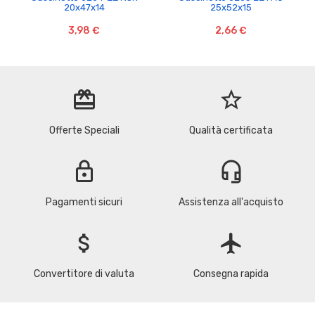
20x47x14
25x52x15
3,98 €
2,66 €
redeem
star_border
Offerte Speciali
Qualità certificata
lock
headset_mic
Pagamenti sicuri
Assistenza all'acquisto
attach_money
flight
Convertitore di valuta
Consegna rapida