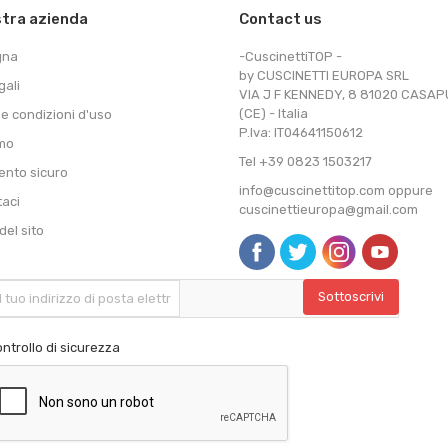
stra azienda
Contact us
gna
-CuscinettiTOP -
by CUSCINETTI EUROPA SRL
gali
VIA J F KENNEDY, 8 81020 CASA
(CE) - Italia
 e condizioni d'uso
P.Iva: IT04641150612
amo
Tel +39 0823 1503217
nto sicuro
info@cuscinettitop.com oppure
taci
cuscinettieuropa@gmail.com
el sito
ntrollo di sicurezza