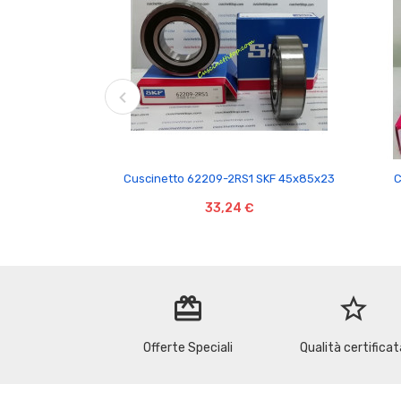

Cuscinetto 62209-2RS1 SKF 45x85x23
C
33,24 €
redeem
star_border
Offerte Speciali
Qualità certificat