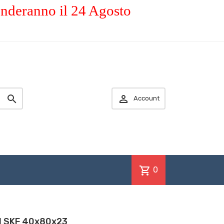
enderanno il 24 Agosto


Account
shopping_cart
0
1 SKF 40x80x23