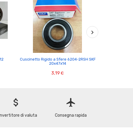

12
Cuscinetto Rigido a Sfere 6204-2RSH SKF
Cuscinetto 3220
20x47x14
3,19 €
attach_money
flight
nvertitore di valuta
Consegna rapida