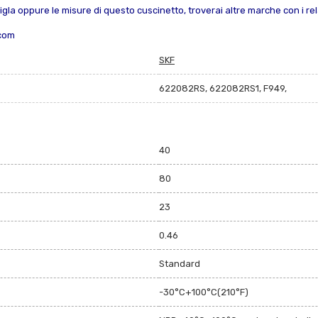
sigla oppure le misure di questo cuscinetto, troverai altre marche con i rela
.com
SKF
622082RS, 622082RS1, F949,
40
80
23
0.46
Standard
-30°C+100°C(210°F)