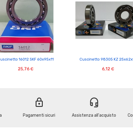


uscinetto 16012 SKF 60x95x11
Cuscinetto 98305 KZ 25x62x
25,76 €
6,12 €
lock
headset_mic
a
Pagamenti sicuri
Assistenza all'acquisto
Co