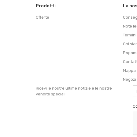
Prodotti
La no
Offerte
Conse
Note le
Termini
Chi si
Pagame
Contat
Mappa d
Negozi
Ricevi le nostre ultime notizie e le nostre
vendite speciali
Co