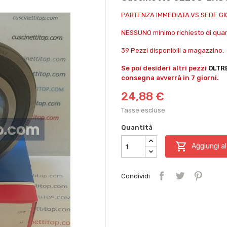
PARTENZA IMMEDIATA.VS SEDE G
NESSUNO minimo richiesto di quant
39 Pezzi disponibili a magazzino.
Se poi desideri altri pezzi
OLTR
consegna avverrà in 7 giorni.
24,88 €
Tasse escluse
Quantità

Aggiungi al
Condividi