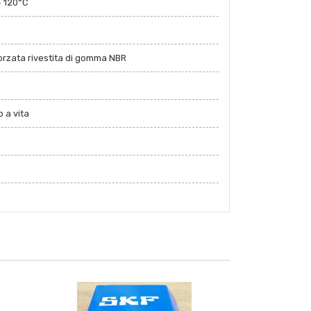
+ 120°C
forzata rivestita di gomma NBR
 a vita