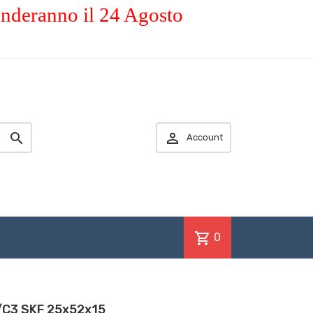
enderanno il 24 Agosto


Account
shopping_cart
0
/C3 SKF 25x52x15