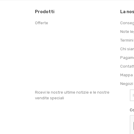
Prodotti
La no
Offerte
Conse
Note le
Termini
Chi si
Pagame
Contat
Mappa d
Negozi
Ricevi le nostre ultime notizie e le nostre
vendite speciali
Co