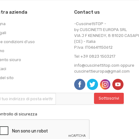
stra azienda
Contact us
gna
-CuscinettiTOP -
by CUSCINETTI EUROPA SRL
gali
VIA J F KENNEDY, 8 81020 CASA
(CE) - Italia
 e condizioni d'uso
P.Iva: IT04641150612
amo
Tel +39 0823 1503217
nto sicuro
info@cuscinettitop.com oppure
taci
cuscinettieuropa@gmail.com
el sito
ntrollo di sicurezza