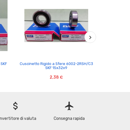

 SKF
Cuscinetto Rigido a Sfere 6002-2RSH/C3
Cuscinetto 5
SKF 15x32x9
We
2,38 €
attach_money
flight
nvertitore di valuta
Consegna rapida