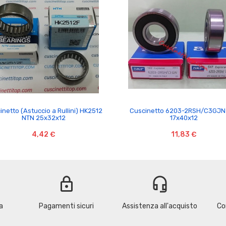


inetto (Astuccio a Rullini) HK2512
Cuscinetto 6203-2RSH/C3GJN
NTN 25x32x12
17x40x12
4,42 €
11,83 €
lock
headset_mic
a
Pagamenti sicuri
Assistenza all'acquisto
Co