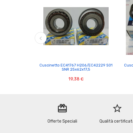

Cuscinetto EC41767 H206/EC42229 S01
Cusc
SNR 25x62x17,5
19,38 €
redeem
star_border
Offerte Speciali
Qualità certificat