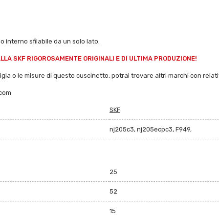
o interno sfilabile da un solo lato.
LA SKF RIGOROSAMENTE ORIGINALI E DI ULTIMA PRODUZIONE!
sigla o le misure di questo cuscinetto, potrai trovare altri marchi con relativ
.com
SKF
nj205c3, nj205ecpc3, F949,
25
52
15