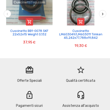


Cuscinetto BB1-0078 SKF
Cuscinetto
22x52x15 Weight 0,132
LM603049/LM603011 Timken
45,242x77,788x19,842
37,95 €
19,30 €
redeem
star_border
Offerte Speciali
Qualità certificata
lock
headset_mic
Pagamenti sicuri
Assistenza all'acquisto