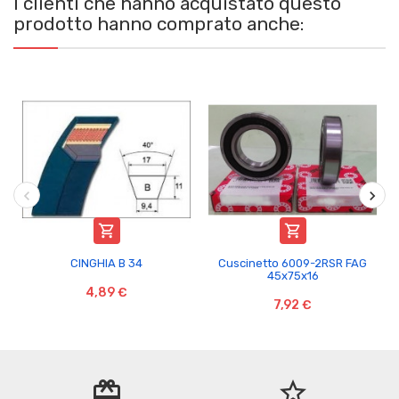
I clienti che hanno acquistato questo
prodotto hanno comprato anche:


CINGHIA B 34
Cuscinetto 6009-2RSR FAG
45x75x16
4,89 €
7,92 €
redeem
star_border