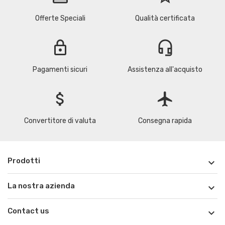
Offerte Speciali
Qualità certificata
lock
headset_mic
Pagamenti sicuri
Assistenza all'acquisto
attach_money
flight
Convertitore di valuta
Consegna rapida
Prodotti

La nostra azienda

Contact us
