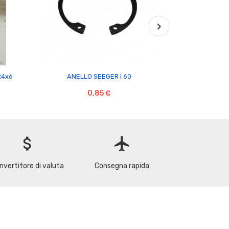

24x6
ANELLO SEEGER I 60
Anello di Tenut
0,85 €
attach_money
flight
nvertitore di valuta
Consegna rapida