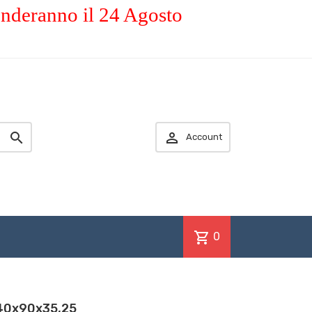
enderanno il 24 Agosto


Account
shopping_cart
0
 40x90x35,25