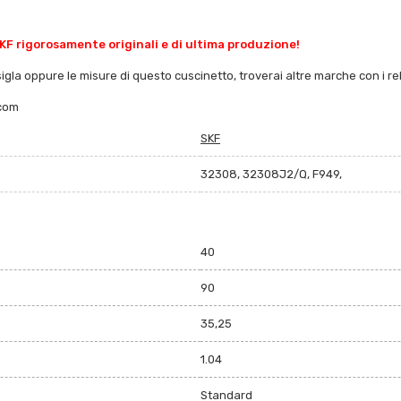
KF rigorosamente originali e di ultima produzione!
sigla oppure le misure di questo cuscinetto, troverai altre marche con i rela
.com
SKF
32308, 32308J2/Q, F949,
40
90
35,25
1.04
Standard