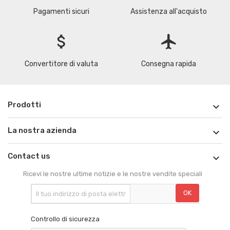
Pagamenti sicuri
Assistenza all'acquisto
attach_money
flight
Convertitore di valuta
Consegna rapida
Prodotti

La nostra azienda

Contact us

Ricevi le nostre ultime notizie e le nostre vendite speciali
Controllo di sicurezza