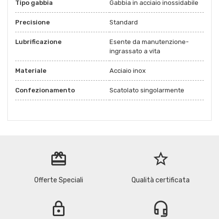
Tipo gabbia
Gabbia in acciaio inossidabile
Precisione
Standard
Lubrificazione
Esente da manutenzione-
ingrassato a vita
Materiale
Acciaio inox
Confezionamento
Scatolato singolarmente
redeem
star_border
Offerte Speciali
Qualità certificata
lock
headset_mic