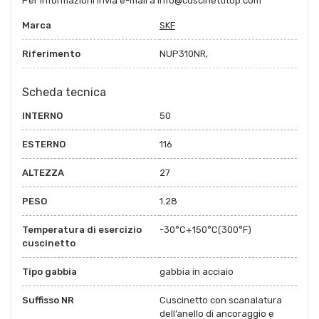
Per informazioni invia e-mail a info@cuscinettitop.com
Marca
SKF
Riferimento
NUP310NR,
Scheda tecnica
INTERNO
50
ESTERNO
116
ALTEZZA
27
PESO
1.28
Temperatura di esercizio
-30°C+150°C(300°F)
cuscinetto
Tipo gabbia
gabbia in acciaio
Suffisso NR
Cuscinetto con scanalatura
dell’anello di ancoraggio e