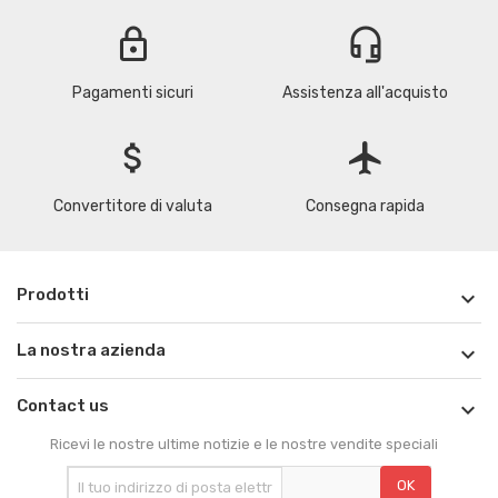
lock
headset_mic
Pagamenti sicuri
Assistenza all'acquisto
attach_money
flight
Convertitore di valuta
Consegna rapida
Prodotti

La nostra azienda

Contact us

Ricevi le nostre ultime notizie e le nostre vendite speciali