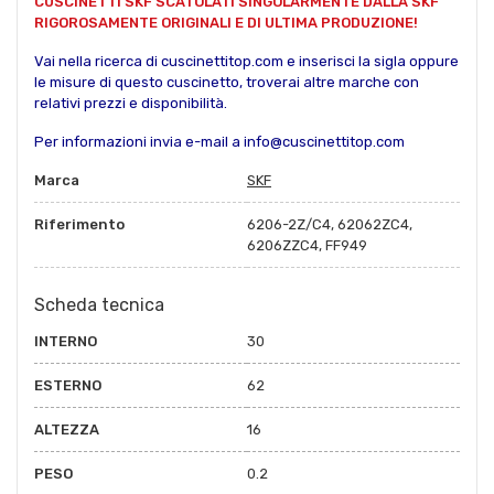
CUSCINETTI SKF SCATOLATI SINGOLARMENTE DALLA SKF
RIGOROSAMENTE ORIGINALI E DI ULTIMA PRODUZIONE!
Vai nella ricerca di cuscinettitop.com e inserisci la sigla oppure
le misure di questo cuscinetto, troverai altre marche con
relativi prezzi e disponibilità.
Per informazioni invia e-mail a info@cuscinettitop.com
Marca
SKF
Riferimento
6206-2Z/C4, 62062ZC4,
6206ZZC4, FF949
Scheda tecnica
INTERNO
30
ESTERNO
62
ALTEZZA
16
PESO
0.2