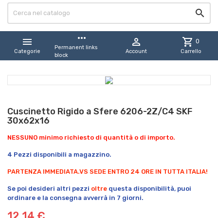

more_horiz


shopping_cart
0
Permanent links
Categorie
Account
Carrello
block
Cuscinetto Rigido a Sfere 6206-2Z/C4 SKF
30x62x16
NESSUNO minimo richiesto di quantità o di importo.
4 Pezzi disponibili a magazzino.
PARTENZA IMMEDIATA.
VS SEDE ENTRO 24 ORE IN TUTTA ITALIA!
Se poi desideri altri pezzi
oltre
questa disponibilità, puoi
ordinare e la consegna avverrà in 7 giorni.
12,14 €