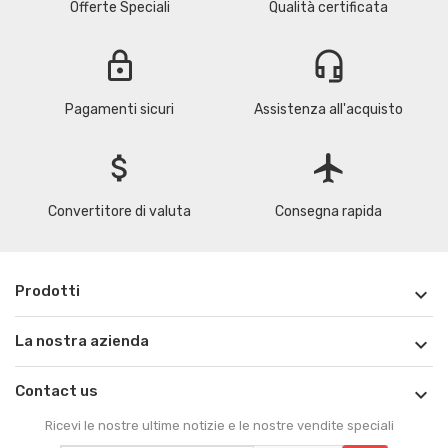
Offerte Speciali
Qualità certificata
lock
headset_mic
Pagamenti sicuri
Assistenza all'acquisto
attach_money
flight
Convertitore di valuta
Consegna rapida
Prodotti

La nostra azienda

Contact us

Ricevi le nostre ultime notizie e le nostre vendite speciali