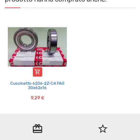

Cuscinetto 6206-2Z-C4 FAG
30x62x16
9,29 €
redeem
star_border