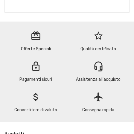
redeem
star_border
Offerte Speciali
Qualità certificata
lock
headset_mic
Pagamenti sicuri
Assistenza all'acquisto
attach_money
flight
Convertitore di valuta
Consegna rapida
Prodotti