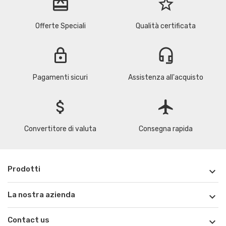
redeem
star_border
Offerte Speciali
Qualità certificata
lock
headset_mic
Pagamenti sicuri
Assistenza all'acquisto
attach_money
flight
Convertitore di valuta
Consegna rapida
Prodotti

La nostra azienda

Contact us
