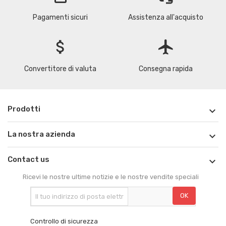
Pagamenti sicuri
Assistenza all'acquisto
attach_money
flight
Convertitore di valuta
Consegna rapida
Prodotti

La nostra azienda

Contact us

Ricevi le nostre ultime notizie e le nostre vendite speciali
Controllo di sicurezza