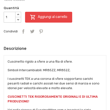
Quantità

Aggiungi al carrello
Condividi
Descrizione
Cuscinetto rigido a sfere a una fila di sfere.
Simboli Intercambiabili: MR85ZZ, MR852Z,
I cuscinetti TEK a una corona di sfere sopportano carichi
pesanti radiali e carichi assiali nei due sensi di marcia e sono
idonei per velocità elevate e molto elevate.
CUSCINETTI TEK RIGOROSAMENTE ORIGINALI E DI ULTIMA
PRODUZIONE!
Vai nella ricerca di Cuscinettitop.com e inserisci la sigla