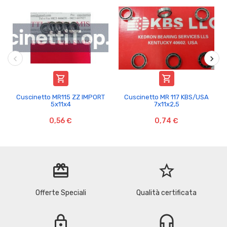


Cuscinetto MR115 ZZ IMPORT
Cuscinetto MR 117 KBS/USA
5x11x4
7x11x2,5
0,56 €
0,74 €
redeem
star_border
Offerte Speciali
Qualità certificata
lock
headset_mic