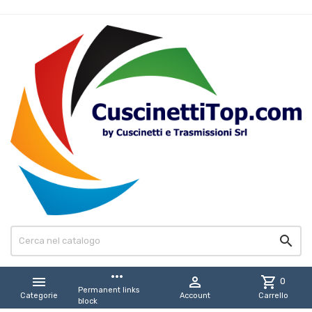

more_horiz


shopping_cart
0
Permanent links
Categorie
Account
Carrello
block