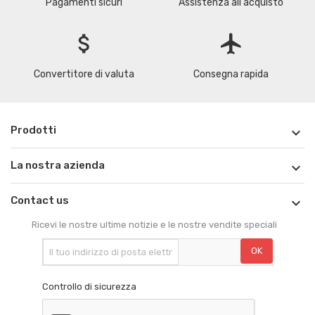
Pagamenti sicuri
Assistenza all'acquisto
attach_money
flight
Convertitore di valuta
Consegna rapida
Prodotti

La nostra azienda

Contact us

Ricevi le nostre ultime notizie e le nostre vendite speciali
Controllo di sicurezza