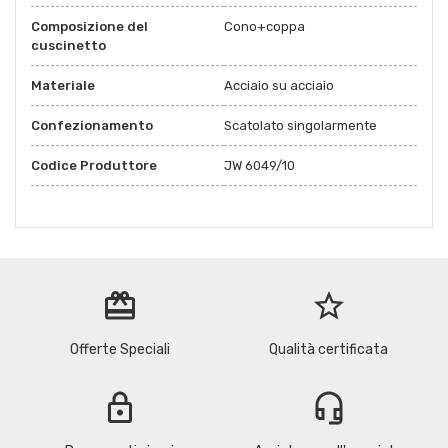
Composizione del
Cono+coppa
cuscinetto
Materiale
Acciaio su acciaio
Confezionamento
Scatolato singolarmente
Codice Produttore
JW 6049/10
redeem
star_border
Offerte Speciali
Qualità certificata
lock
headset_mic