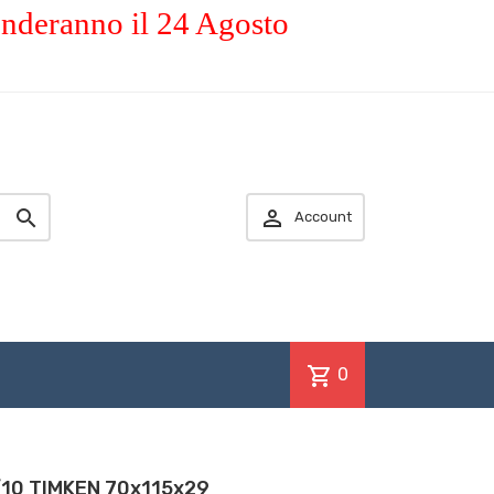
enderanno il 24 Agosto


Account
shopping_cart
0
/10 TIMKEN 70x115x29