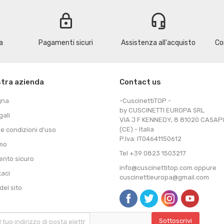
lock
headset_mic
a
Pagamenti sicuri
Assistenza all'acquisto
Co
stra azienda
Contact us
gna
-CuscinettiTOP -
by CUSCINETTI EUROPA SRL
gali
VIA J F KENNEDY, 8 81020 CASA
(CE) - Italia
 e condizioni d'uso
P.Iva: IT04641150612
amo
Tel +39 0823 1503217
nto sicuro
info@cuscinettitop.com oppure
taci
cuscinettieuropa@gmail.com
el sito