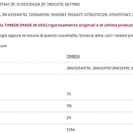
347 ZF, 0735370628 ZF, T4DC070, SET1180
, JM 612949/10, 722068310, 1905381, 1905477, 0735370728, 0750117347,
a TIMKEN (MADE IN USA) rigorosamente originali e di ultima produz
igla oppure le misure di questo cuscinetto, troverai altre, con i relativi pre
.com
TIMKEN
JM612949/10, JM612919/JM612910, 6
70
115
29
1,136