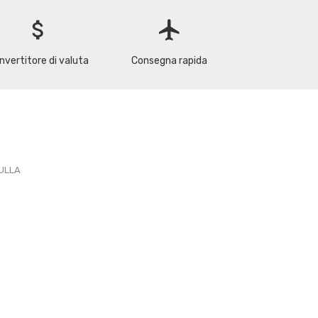
attach_money
flight
nvertitore di valuta
Consegna rapida
PULLA