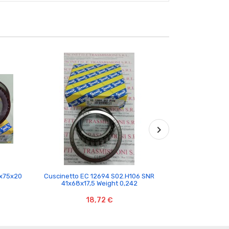

5x75x20
Cuscinetto EC 12694 S02.H106 SNR
Cuscinetto E
41x68x17,5 Weight 0,242
25x66x
18,72 €