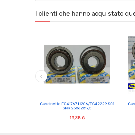
I clienti che hanno acquistato q

Cuscinetto EC41767 H206/EC42229 S01
Cus
SNR 25x62x17,5
19,38 €