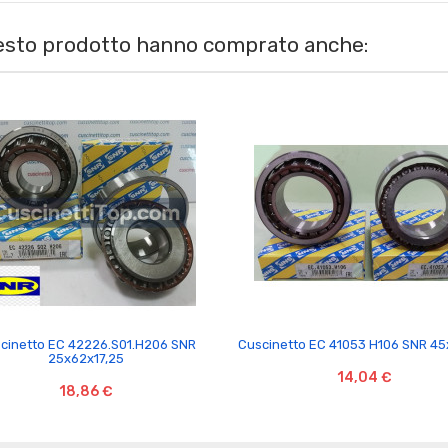
uesto prodotto hanno comprato anche:


cinetto EC 42226.S01.H206 SNR
Cuscinetto EC 41053 H106 SNR 4
25x62x17,25
14,04 €
18,86 €