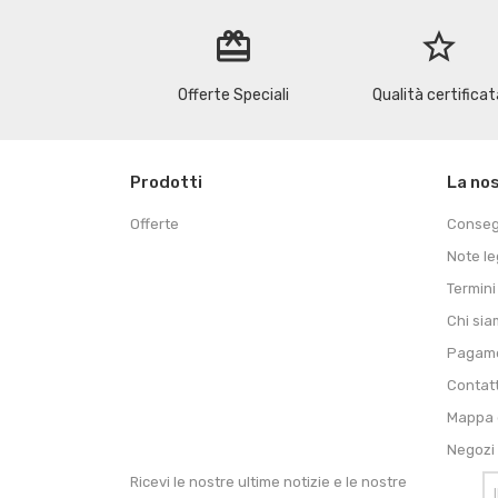
redeem
star_border
Offerte Speciali
Qualità certificat
Prodotti
La no
Offerte
Conse
Note le
Termini
Chi si
Pagame
Contat
Mappa d
Negozi
Ricevi le nostre ultime notizie e le nostre