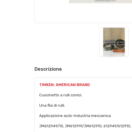
Descrizione
TIMKEN: AMERICAN BRAND
Cuscinetto a rulli conici.
Una fila di rulli.
Applicazione auto-industria meccanica.
JM612949/10, JM612919/JM612910, 612949/612910,