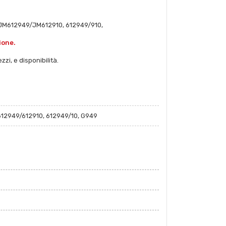
 JM612949/JM612910, 612949/910,
ione.
zzi, e disponibilità.
12949/612910, 612949/10, G949