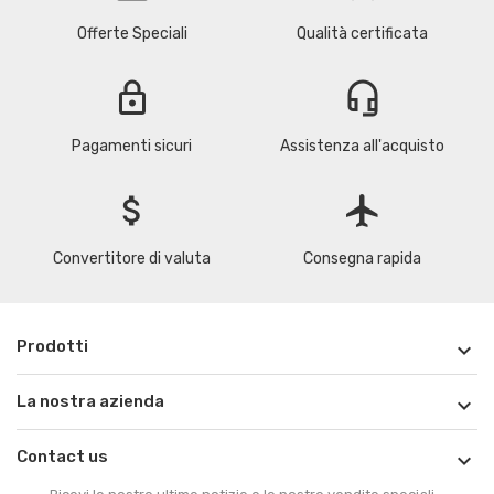
Offerte Speciali
Qualità certificata
lock
headset_mic
Pagamenti sicuri
Assistenza all'acquisto
attach_money
flight
Convertitore di valuta
Consegna rapida
Prodotti

La nostra azienda

Contact us
