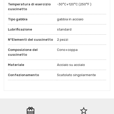
Temperatura di esercizio
-30°C+120°C (250°F )
cuscinetto
Tipo gabbia
gabbia in acciaio
Lubrificazione
standard
N°Elementi del cuscinetto
2 pezzi
Composizione del
Cono+coppa
cuscinetto
Materiale
Acciaio su acciaio
Confezionamento
Scatolato singolarmente
redeem
star_border