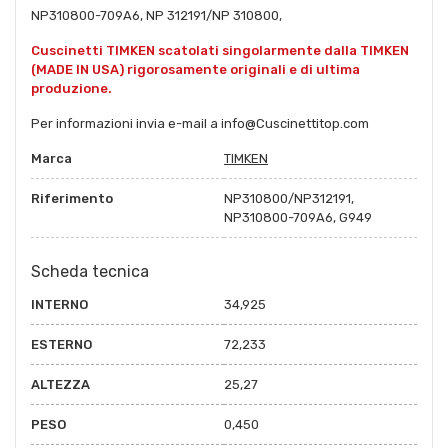
NP310800-709A6, NP 312191/NP 310800,
Cuscinetti TIMKEN scatolati singolarmente dalla TIMKEN
(MADE IN USA) rigorosamente originali e di ultima
produzione.
Per informazioni invia e-mail a info@Cuscinettitop.com
Marca
TIMKEN
Riferimento
NP310800/NP312191,
NP310800-709A6, G949
Scheda tecnica
INTERNO
34,925
ESTERNO
72,233
ALTEZZA
25,27
PESO
0,450