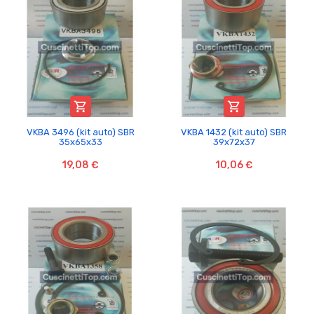


VKBA 3496 (kit auto) SBR
VKBA 1432 (kit auto) SBR
35x65x33
39x72x37
19,08 €
10,06 €