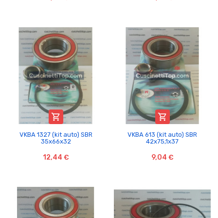


VKBA 1327 (kit auto) SBR
VKBA 613 (kit auto) SBR
35x66x32
42x75,1x37
12,44 €
9,04 €