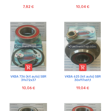
7,82 €
10,04 €


VKBA 736 (kit auto) SBR
VKBA 625 (kit auto) SBR
39x72x37
30x117x61,1
10,06 €
19,04 €