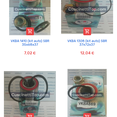


VKBA 1410 (kit auto) SBR
VKBA 1308 (kit auto) SBR
35x68x37
37x72x37
7,02 €
12,04 €