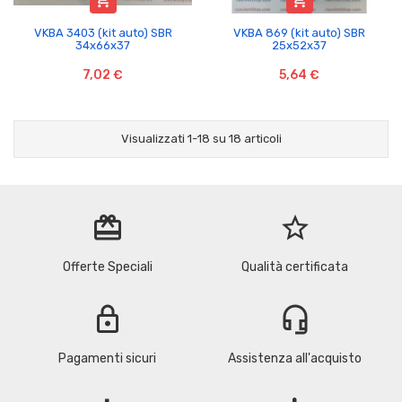


VKBA 3403 (kit auto) SBR
VKBA 869 (kit auto) SBR
34x66x37
25x52x37
7,02 €
5,64 €
Visualizzati 1-18 su 18 articoli
redeem
star_border
Offerte Speciali
Qualità certificata
lock
headset_mic
Pagamenti sicuri
Assistenza all'acquisto