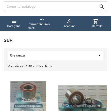

more_horiz


shopping_cart
0
Permanent links
Categorie
Account
Carrello
block
SBR

Rilevanza
Visualizzati 1-18 su 18 articoli