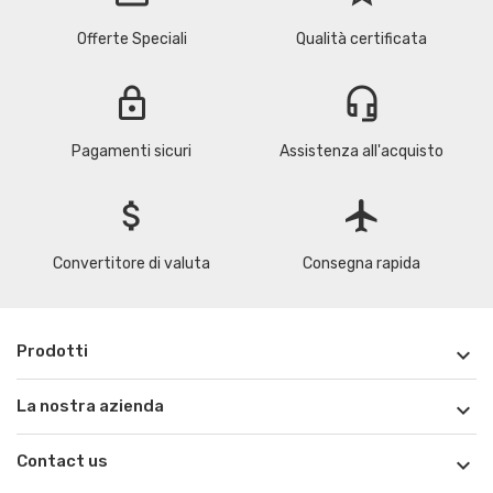
Offerte Speciali
Qualità certificata
lock
headset_mic
Pagamenti sicuri
Assistenza all'acquisto
attach_money
flight
Convertitore di valuta
Consegna rapida
Prodotti

La nostra azienda

Contact us
