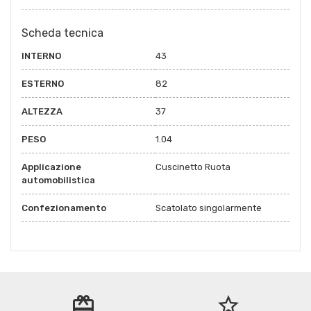
Scheda tecnica
INTERNO
43
ESTERNO
82
ALTEZZA
37
PESO
1.04
Applicazione
Cuscinetto Ruota
automobilistica
Confezionamento
Scatolato singolarmente
redeem
star_border