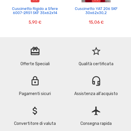
Cuscinetto Rigido a Sfere
Cuscinetto YAT 206 SKF
6007-2RS1 SKF 35x62x14
30x62x30,2
5,90 €
15,06 €
redeem
star_border
Offerte Speciali
Qualità certificata
lock
headset_mic
Pagamenti sicuri
Assistenza all'acquisto
attach_money
flight
Convertitore di valuta
Consegna rapida