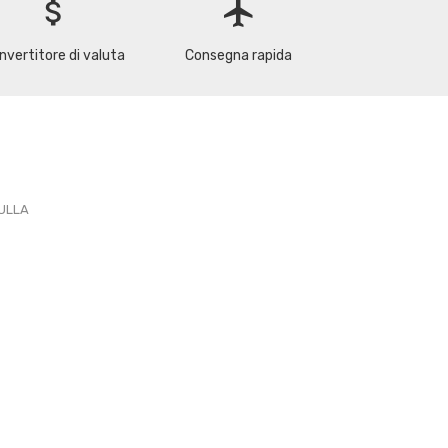
attach_money
flight
nvertitore di valuta
Consegna rapida
PULLA