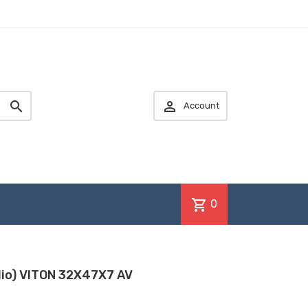


Account
shopping_cart
0
olio) VITON 32X47X7 AV