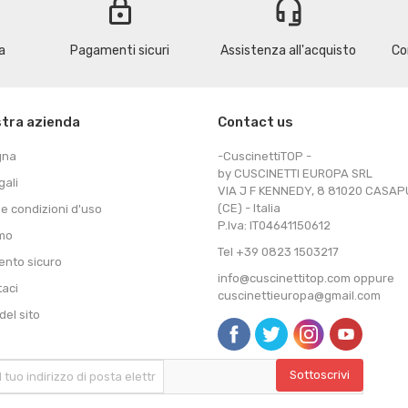
lock
headset_mic
a
Pagamenti sicuri
Assistenza all'acquisto
Co
stra azienda
Contact us
gna
-CuscinettiTOP -
by CUSCINETTI EUROPA SRL
gali
VIA J F KENNEDY, 8 81020 CASA
(CE) - Italia
 e condizioni d'uso
P.Iva: IT04641150612
amo
Tel +39 0823 1503217
nto sicuro
info@cuscinettitop.com oppure
taci
cuscinettieuropa@gmail.com
el sito