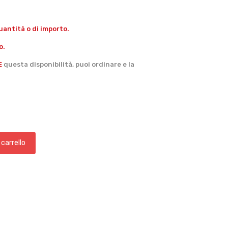
antità o di importo.
o.
E
questa disponibilità, puoi ordinare e la
 carrello