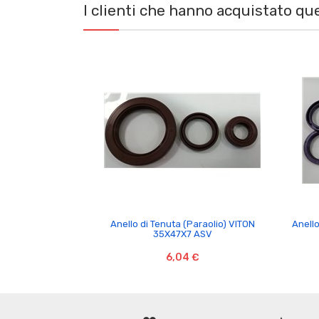
I clienti che hanno acquistato q

Anello di Tenuta (Paraolio) VITON
Anell
35X47X7 ASV
6,04 €