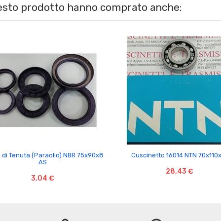
uesto prodotto hanno comprato anche:


o di Tenuta (Paraolio) NBR 75x90x8
Cuscinetto 16014 NTN 70x110
AS
28,43 €
3,04 €