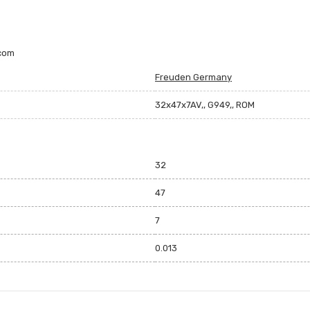
.com
Freuden Germany
32x47x7AV,, G949,, ROM
32
47
7
0.013