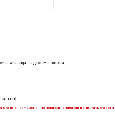
emperature, liquidi aggressivi o corrosivi.
N(FKM-FPM).
 sintetici, combustibili, idrocarburi aromatici e clorurati, prodotti f