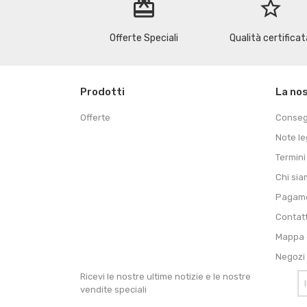
redeem
star_border
Offerte Speciali
Qualità certificat
Prodotti
La no
Offerte
Conse
Note le
Termini
Chi si
Pagame
Contat
Mappa d
Negozi
Ricevi le nostre ultime notizie e le nostre
vendite speciali