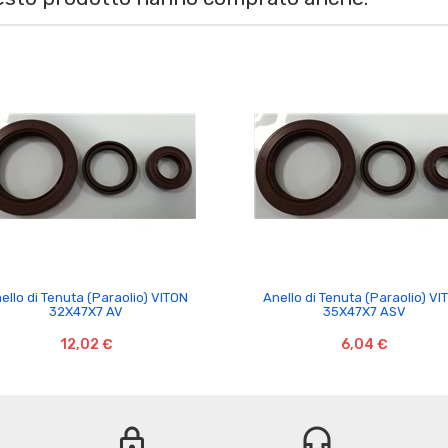


ello di Tenuta (Paraolio) VITON
Anello di Tenuta (Paraolio) VI
32X47X7 AV
35X47X7 ASV
12,02 €
6,04 €
lock
headset_mic