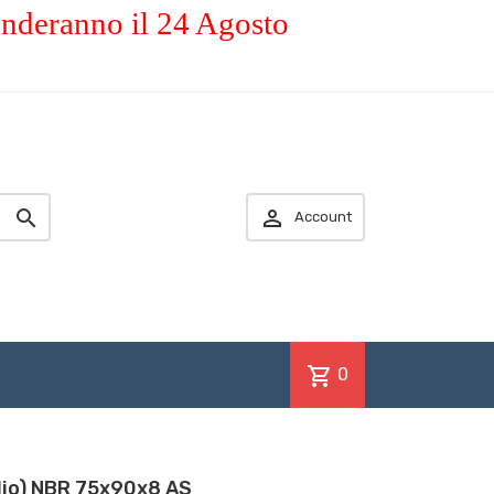
enderanno il 24 Agosto


Account
shopping_cart
0
olio) NBR 75x90x8 AS