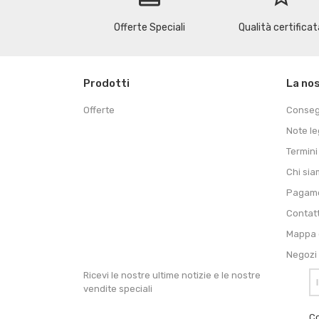
Offerte Speciali
Qualità certificat
Prodotti
La no
Offerte
Conse
Note le
Termini
Chi si
Pagame
Contat
Mappa d
Negozi
Ricevi le nostre ultime notizie e le nostre
vendite speciali
Co