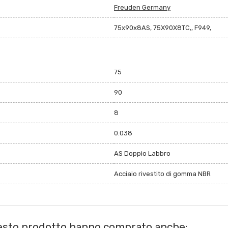
Freuden Germany
75x90x8AS, 75X90X8TC,, F949,
75
90
8
0.038
AS Doppio Labbro
Acciaio rivestito di gomma NBR
uesto prodotto hanno comprato anche: