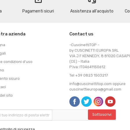
a
Pagamenti sicuri
Assistenza all'acquisto
Co
stra azienda
Contact us
gna
-CuscinettiTOP -
by CUSCINETTI EUROPA SRL
gali
VIA J F KENNEDY, 8 81020 CASA
(CE) - Italia
 e condizioni d'uso
P.Iva: IT04641150612
amo
Tel +39 0823 1503217
nto sicuro
info@cuscinettitop.com oppure
taci
cuscinettieuropa@gmail.com
el sito
ntrollo di sicurezza