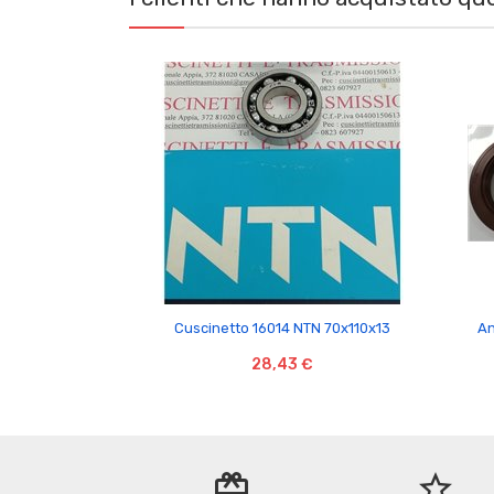

Cuscinetto 16014 NTN 70x110x13
An
28,43 €
redeem
star_border