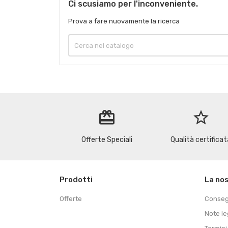
Ci scusiamo per l'inconveniente.
Prova a fare nuovamente la ricerca
redeem
star_border
Offerte Speciali
Qualità certificat
Prodotti
La no
Offerte
Conse
Note le