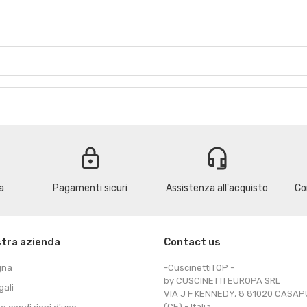
lock
headset_mic
a
Pagamenti sicuri
Assistenza all'acquisto
Co
stra azienda
Contact us
gna
-CuscinettiTOP -
by CUSCINETTI EUROPA SRL
gali
VIA J F KENNEDY, 8 81020 CASA
(CE) - Italia