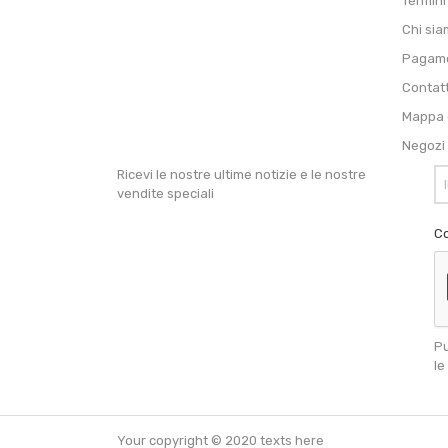
Termini
Chi si
Pagame
Contat
Mappa d
Negozi
Ricevi le nostre ultime notizie e le nostre
vendite speciali
Co
Pu
le
Your copyright © 2020 texts here