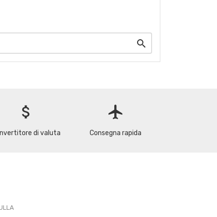

attach_money
flight
nvertitore di valuta
Consegna rapida
PULLA