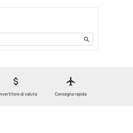

attach_money
flight
nvertitore di valuta
Consegna rapida