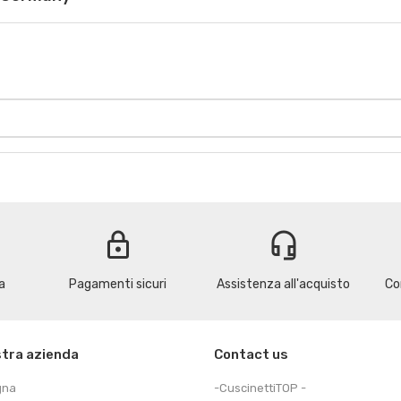
lock
headset_mic
a
Pagamenti sicuri
Assistenza all'acquisto
Co
stra azienda
Contact us
gna
-CuscinettiTOP -