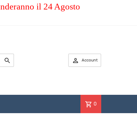
enderanno il 24 Agosto


Account
shopping_cart
0