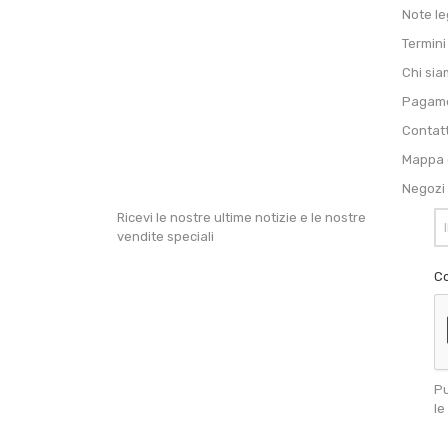
Note le
Termini
Chi si
Pagame
Contat
Mappa d
Negozi
Ricevi le nostre ultime notizie e le nostre
vendite speciali
Co
Pu
le