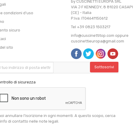
by CUSCINETTI EUROPA SRL
gali
VIA J F KENNEDY, 8 81020 CASA
(CE) - Italia
 e condizioni d'uso
P.Iva: IT04641150612
amo
Tel +39 0823 1503217
nto sicuro
info@cuscinettitop.com oppure
taci
cuscinettieuropa@gmail.com
el sito
ntrollo di sicurezza
oi annullare l'iscrizione in ogni momenti. A questo scopo, cerca
 info di contatto nelle note legali.