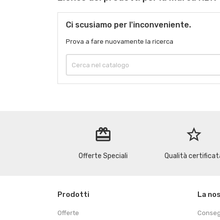
Ci scusiamo per l'inconveniente.
Prova a fare nuovamente la ricerca
redeem
star_border
Offerte Speciali
Qualità certificat
Prodotti
La no
Offerte
Conse