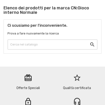
Elenco dei prodotti per la marca CN:Gioco
interno Normale
Ci scusiamo per l'inconveniente.
Prova a fare nuovamente la ricerca

redeem
star_border
Offerte Speciali
Qualità certificata
lock
headset_mic