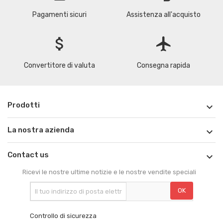
Pagamenti sicuri
Assistenza all'acquisto
attach_money
flight
Convertitore di valuta
Consegna rapida
Prodotti

La nostra azienda

Contact us

Ricevi le nostre ultime notizie e le nostre vendite speciali
Controllo di sicurezza