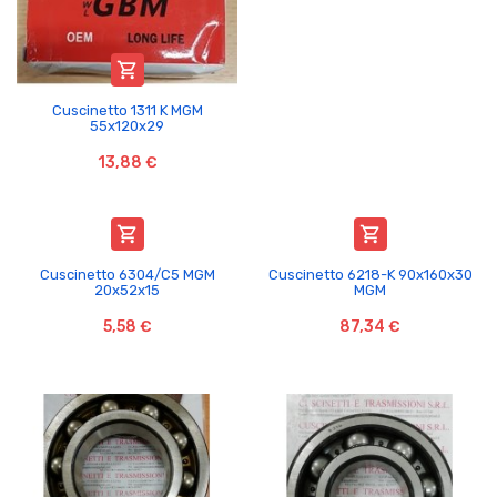

Cuscinetto 1311 K MGM
55x120x29
13,88 €


Cuscinetto 6304/C5 MGM
Cuscinetto 6218-K 90x160x30
20x52x15
MGM
5,58 €
87,34 €