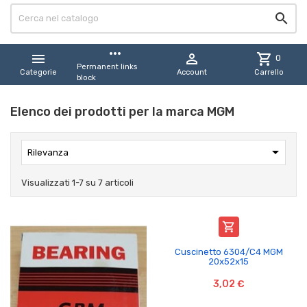

more_horiz


shopping_cart
0
Permanent links
Categorie
Account
Carrello
block
Elenco dei prodotti per la marca MGM

Rilevanza
Visualizzati 1-7 su 7 articoli

Cuscinetto 6304/C4 MGM
20x52x15
3,02 €