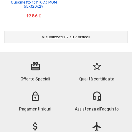
Cuscinetto 1311 K C3 MGM
55x120x29
19,86 €
Visualizzati 1-7 su 7 articoli
redeem
star_border
Offerte Speciali
Qualità certificata
lock
headset_mic
Pagamenti sicuri
Assistenza all'acquisto
attach_money
flight