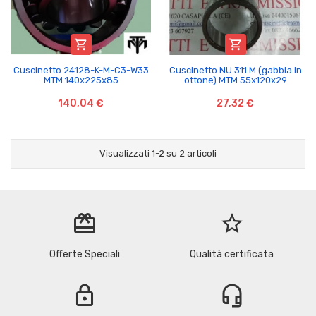


Cuscinetto 24128-K-M-C3-W33
Cuscinetto NU 311 M (gabbia in
MTM 140x225x85
ottone) MTM 55x120x29
140,04 €
27,32 €
Visualizzati 1-2 su 2 articoli
redeem
star_border
Offerte Speciali
Qualità certificata
lock
headset_mic