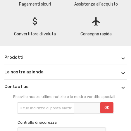
Pagamenti sicuri
Assistenza all'acquisto
attach_money
flight
Convertitore di valuta
Consegna rapida
Prodotti

La nostra azienda

Contact us

Ricevi le nostre ultime notizie e le nostre vendite speciali
Controllo di sicurezza