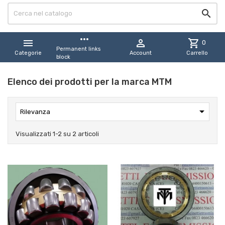

more_horiz


shopping_cart
0
Permanent links
Categorie
Account
Carrello
block
Elenco dei prodotti per la marca MTM

Rilevanza
Visualizzati 1-2 su 2 articoli