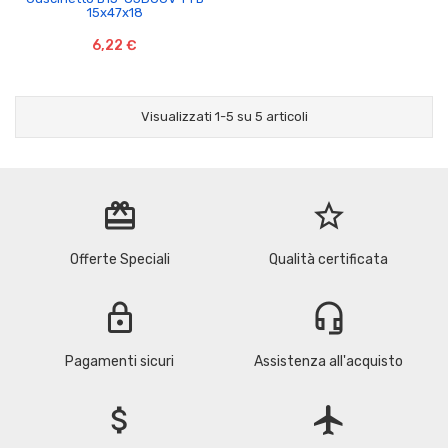
15x47x18
6,22 €
Visualizzati 1-5 su 5 articoli
redeem
star_border
Offerte Speciali
Qualità certificata
lock
headset_mic
Pagamenti sicuri
Assistenza all'acquisto
attach_money
flight