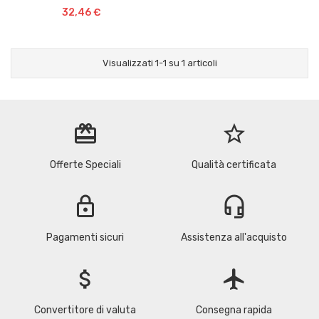
32,46 €
Visualizzati 1-1 su 1 articoli
redeem
star_border
Offerte Speciali
Qualità certificata
lock
headset_mic
Pagamenti sicuri
Assistenza all'acquisto
attach_money
flight
Convertitore di valuta
Consegna rapida