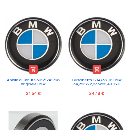


Anello di Tenuta 33121241938
Cuscinetto 1214733-01 BMW
originale BMW
34,925x72,233x25,4 KOYO
21,54 €
24,18 €