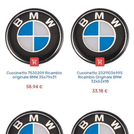


Cuscinetto 7530209 Ricambio
Cuscinetto 23211036995
originale BMW 35x79x31
Ricambio Originale BMW
32x62x18
58,94 €
33,18 €