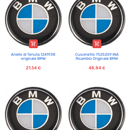


Anello di Tenuta 1241938
Cuscinetto 7525259 INA
originale BMW
Ricambio Originale BMW
21,54 €
48,84 €