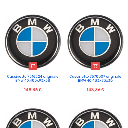


Cuscinetto 7516324 originale
Cuscinetto 7578307 originale
BMW 40,483x93x38
BMW 40,483x93x38
148,36 €
148,36 €