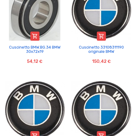


Cuscinetto BMW.BG.34 BMW
Cuscinetto 33108311190
30x72x19
originale BMW
54,12 €
150,42 €

