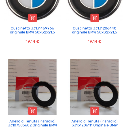


Cuscinetto 33131469966
Cuscinetto 33131206448
originale BMW 50x82x21,5
originale BMW 50x82x21,5
19,14 €
19,14 €


Anello di Tenuta (Paraolio)
Anello di Tenuta (Paraolio)
33107505602 Originale BMW
33131206111 Originale BMW