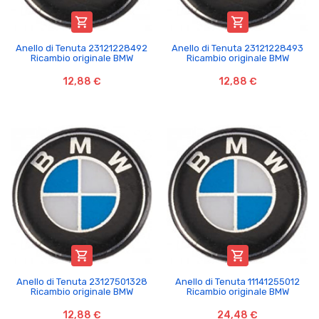


Anello di Tenuta 23121228492
Anello di Tenuta 23121228493
Ricambio originale BMW
Ricambio originale BMW
12,88 €
12,88 €


Anello di Tenuta 23127501328
Anello di Tenuta 11141255012
Ricambio originale BMW
Ricambio originale BMW
12,88 €
24,48 €