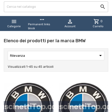

more_horiz


shopping_cart
0
Permanent links
Categorie
Account
Carrello
block
Elenco dei prodotti per la marca BMW

Rilevanza
Visualizzati 1-45 su 45 articoli