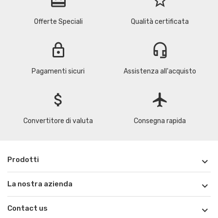
redeem
star_border
Offerte Speciali
Qualità certificata
lock
headset_mic
Pagamenti sicuri
Assistenza all'acquisto
attach_money
flight
Convertitore di valuta
Consegna rapida
Prodotti

La nostra azienda

Contact us
