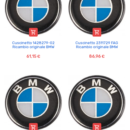


Cuscinetto 1428279-02
Cuscinetto 2311729 FAG
Ricambio originale BMW
Ricambio originale BMW
61,15 €
86,96 €

