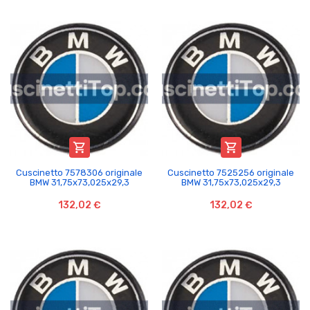


Cuscinetto 7578306 originale
Cuscinetto 7525256 originale
BMW 31,75x73,025x29,3
BMW 31,75x73,025x29,3
132,02 €
132,02 €