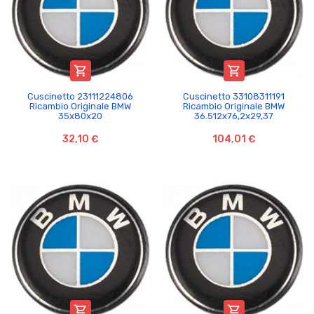


Cuscinetto 23111224806
Cuscinetto 33108311191
Ricambio Originale BMW
Ricambio Originale BMW
35x80x20
36.512x76,2x29,37
32,10 €
104,01 €

