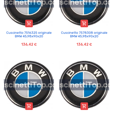


Cuscinetto 7516325 originale
Cuscinetto 7578308 originale
BMW 45,98x90x20
BMW 45,98x90x20
136,42 €
136,42 €

