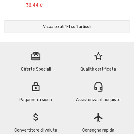
32,44 €
Visualizzati 1-1 su 1 articoli
redeem
star_border
Offerte Speciali
Qualità certificata
lock
headset_mic
Pagamenti sicuri
Assistenza all'acquisto
attach_money
flight
Convertitore di valuta
Consegna rapida