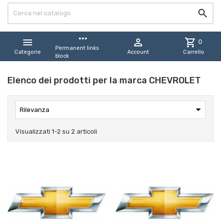

more_horiz


shopping_cart
0
Permanent links
Categorie
Account
Carrello
block
Elenco dei prodotti per la marca CHEVROLET

Rilevanza
Visualizzati 1-2 su 2 articoli