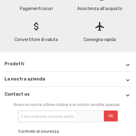
Pagamenti sicuri
Assistenza all'acquisto
attach_money
flight
Convertitore di valuta
Consegna rapida
Prodotti

La nostra azienda

Contact us

Ricevi le nostre ultime notizie e le nostre vendite speciali
Controllo di sicurezza