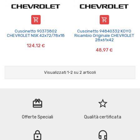


Cuscinetto 90373802
Cuscinetto 94840332 KOYO
CHEVROLET NSK 42x72/78x18
Ricambio Originale CHEVROLET
28x61x42
124,12 €
48,97 €
Visualizzati 1-2 su 2 articoli
redeem
star_border
Offerte Speciali
Qualità certificata
lock
headset_mic