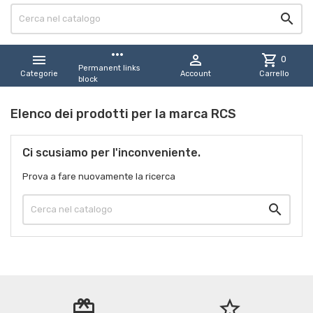

more_horiz


shopping_cart
0
Permanent links
Categorie
Account
Carrello
block
Elenco dei prodotti per la marca RCS
Ci scusiamo per l'inconveniente.
Prova a fare nuovamente la ricerca

redeem
star_border