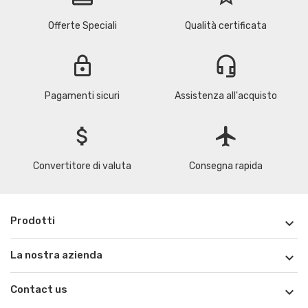
Offerte Speciali
Qualità certificata
lock
headset_mic
Pagamenti sicuri
Assistenza all'acquisto
attach_money
flight
Convertitore di valuta
Consegna rapida
Prodotti

La nostra azienda

Contact us
