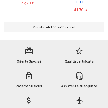
GOLE
39,20 €
41,70 €
Visualizzati 1-10 su 10 articoli
redeem
star_border
Offerte Speciali
Qualità certificata
lock
headset_mic
Pagamenti sicuri
Assistenza all'acquisto
attach_money
flight