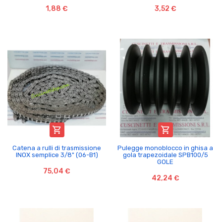
1,88 €
3,52 €


Catena a rulli di trasmissione
Pulegge monoblocco in ghisa a
INOX semplice 3/8" (06-B1)
gola trapezoidale SPB100/5
GOLE
75,04 €
42,24 €