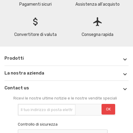
Pagamenti sicuri
Assistenza all'acquisto
attach_money
flight
Convertitore di valuta
Consegna rapida
Prodotti

La nostra azienda

Contact us

Ricevi le nostre ultime notizie e le nostre vendite speciali
Controllo di sicurezza