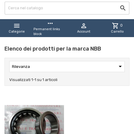

more_horiz


shopping_cart
0
Permanent links
Categorie
Account
Carrello
block
Elenco dei prodotti per la marca NBB

Rilevanza
Visualizzati 1-1 su 1 articoli