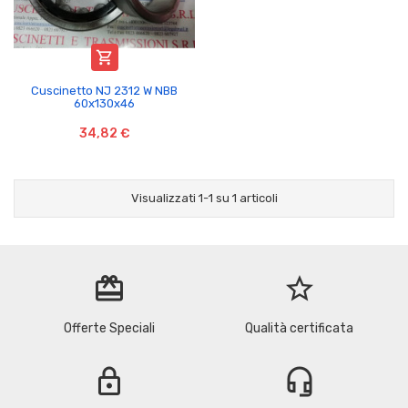

Cuscinetto NJ 2312 W NBB
60x130x46
34,82 €
Visualizzati 1-1 su 1 articoli
redeem
star_border
Offerte Speciali
Qualità certificata
lock
headset_mic