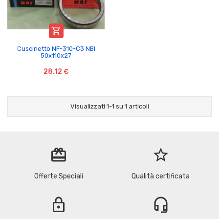

Cuscinetto NF-310-C3 NBI
50x110x27
28,12 €
Visualizzati 1-1 su 1 articoli
redeem
star_border
Offerte Speciali
Qualità certificata
lock
headset_mic