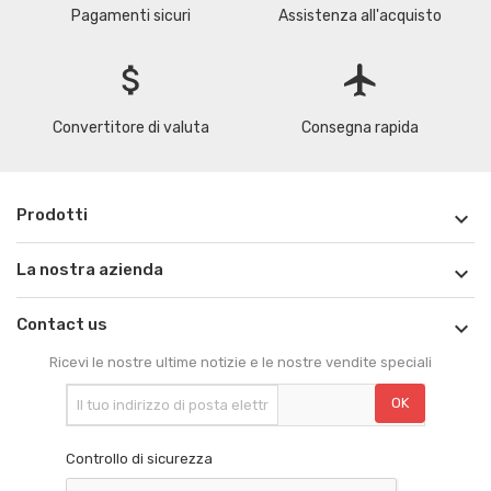
Pagamenti sicuri
Assistenza all'acquisto
attach_money
flight
Convertitore di valuta
Consegna rapida
Prodotti

La nostra azienda

Contact us

Ricevi le nostre ultime notizie e le nostre vendite speciali
Controllo di sicurezza