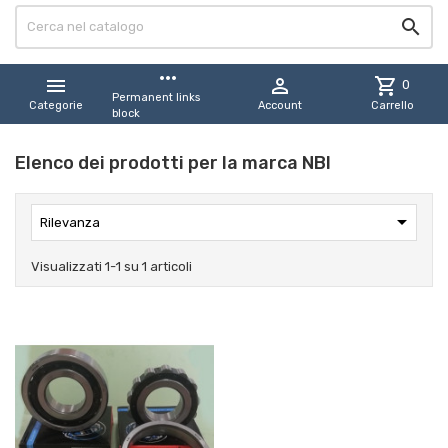

more_horiz


shopping_cart
0
Permanent links
Categorie
Account
Carrello
block
Elenco dei prodotti per la marca NBI

Rilevanza
Visualizzati 1-1 su 1 articoli