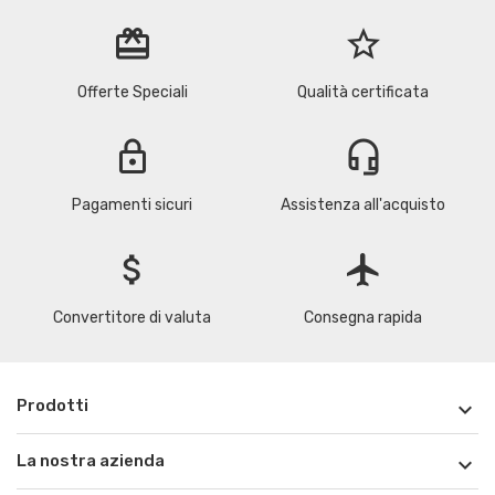
redeem
star_border
Offerte Speciali
Qualità certificata
lock
headset_mic
Pagamenti sicuri
Assistenza all'acquisto
attach_money
flight
Convertitore di valuta
Consegna rapida
Prodotti

La nostra azienda
