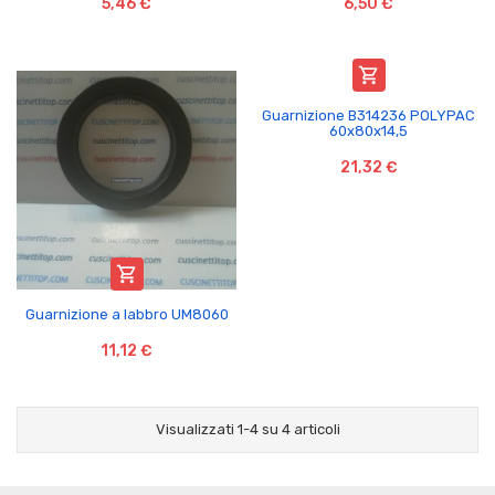
5,46 €
6,50 €

Guarnizione B314236 POLYPAC
60x80x14,5
21,32 €

Guarnizione a labbro UM8060
11,12 €
Visualizzati 1-4 su 4 articoli