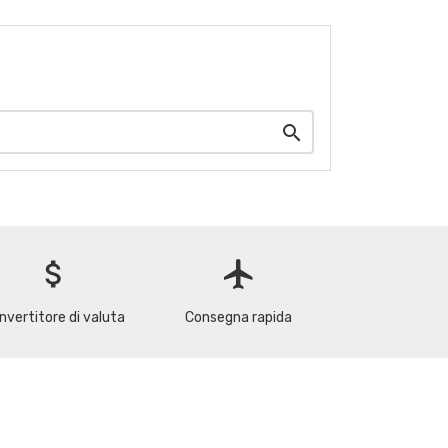

attach_money
flight
nvertitore di valuta
Consegna rapida