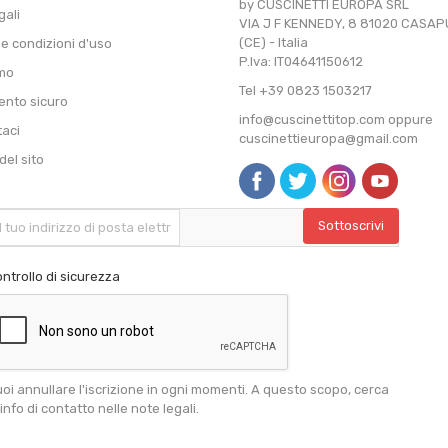
by CUSCINETTI EUROPA SRL
gali
VIA J F KENNEDY, 8 81020 CASA
(CE) - Italia
 e condizioni d'uso
P.Iva: IT04641150612
amo
Tel +39 0823 1503217
nto sicuro
info@cuscinettitop.com oppure
taci
cuscinettieuropa@gmail.com
el sito
ntrollo di sicurezza
oi annullare l'iscrizione in ogni momenti. A questo scopo, cerca
 info di contatto nelle note legali.