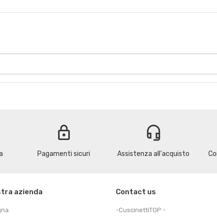
lock
headset_mic
a
Pagamenti sicuri
Assistenza all'acquisto
Co
stra azienda
Contact us
gna
-CuscinettiTOP -