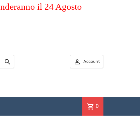
enderanno il 24 Agosto


Account
shopping_cart
0