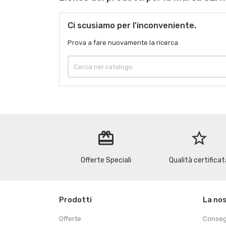
Ci scusiamo per l'inconveniente.
Prova a fare nuovamente la ricerca
redeem
star_border
Offerte Speciali
Qualità certificat
Prodotti
La no
Offerte
Conse