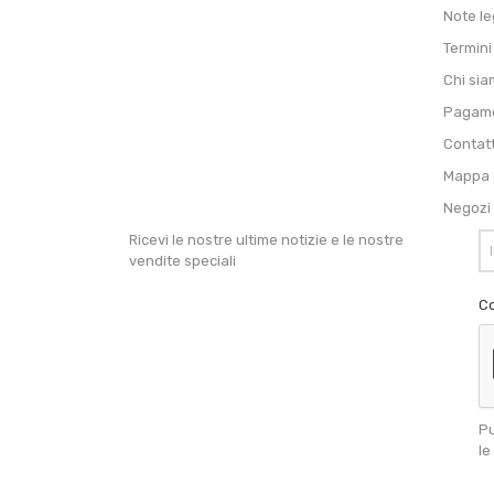
Note le
Termini
Chi si
Pagame
Contat
Mappa d
Negozi
Ricevi le nostre ultime notizie e le nostre
vendite speciali
Co
Pu
le