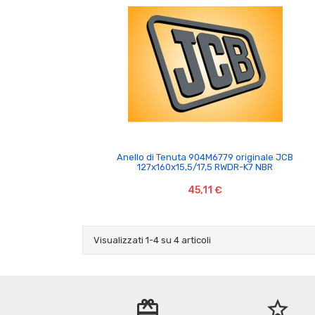

Anello di Tenuta 904M6779 originale JCB
127x160x15,5/17,5 RWDR-K7 NBR
45,11 €
Visualizzati 1-4 su 4 articoli
redeem
star_border