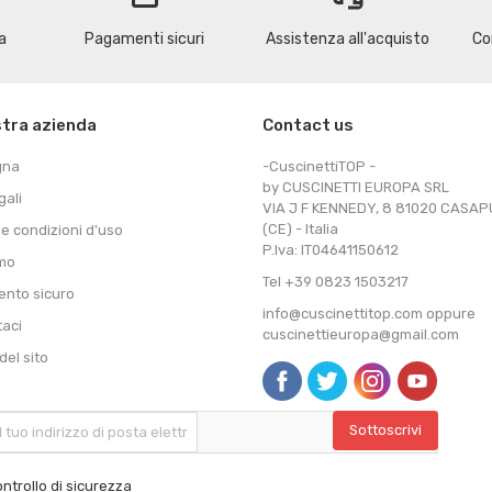
a
Pagamenti sicuri
Assistenza all'acquisto
Co
stra azienda
Contact us
gna
-CuscinettiTOP -
by CUSCINETTI EUROPA SRL
gali
VIA J F KENNEDY, 8 81020 CASA
(CE) - Italia
 e condizioni d'uso
P.Iva: IT04641150612
amo
Tel +39 0823 1503217
nto sicuro
info@cuscinettitop.com oppure
taci
cuscinettieuropa@gmail.com
el sito
ntrollo di sicurezza