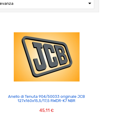

levanza

Anello di Tenuta 904/50033 originale JCB
127x160x15,5/17,5 RWDR-K7 NBR
45,11 €