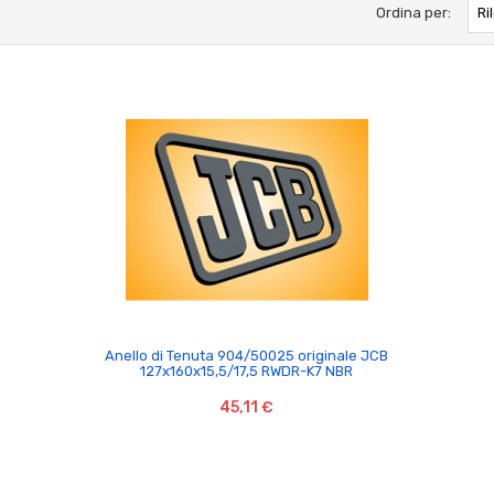
Ordina per:
Ri

Anello di Tenuta 904/50025 originale JCB
127x160x15,5/17,5 RWDR-K7 NBR
45,11 €