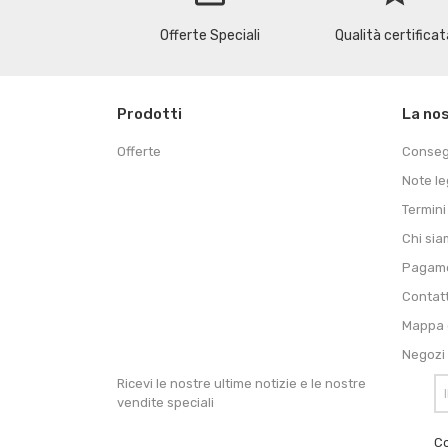
Offerte Speciali
Qualità certificat
Prodotti
La no
Offerte
Conse
Note le
Termini
Chi si
Pagame
Contat
Mappa d
Negozi
Ricevi le nostre ultime notizie e le nostre
vendite speciali
Co