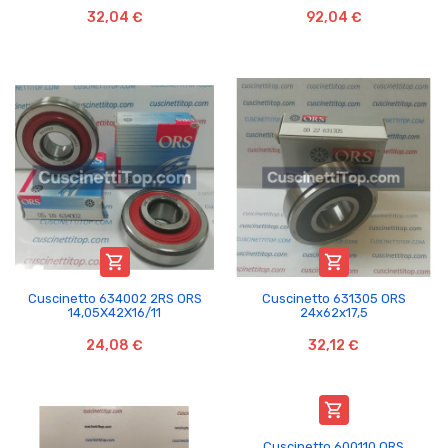
32,04 €
92,04 €


Cuscinetto 634002 2RS ORS
Cuscinetto 631305 ORS
14,05X42X16/11
24x62x17,5
24,08 €
32,12 €

Cuscinetto 600110 ORS