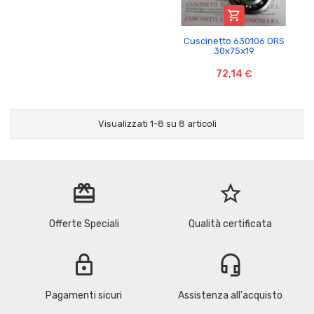

Cuscinetto 630106 ORS
30x75x19
72,14 €
Visualizzati 1-8 su 8 articoli
redeem
star_border
Offerte Speciali
Qualità certificata
lock
headset_mic
Pagamenti sicuri
Assistenza all'acquisto