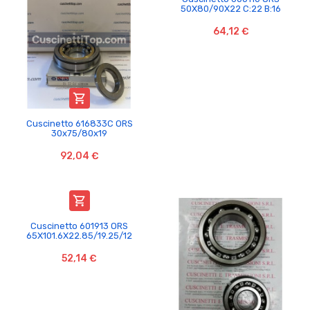
50X80/90X22 C:22 B:16
64,12 €

Cuscinetto 616833C ORS
30x75/80x19
92,04 €

Cuscinetto 601913 ORS
65X101.6X22.85/19.25/12
52,14 €