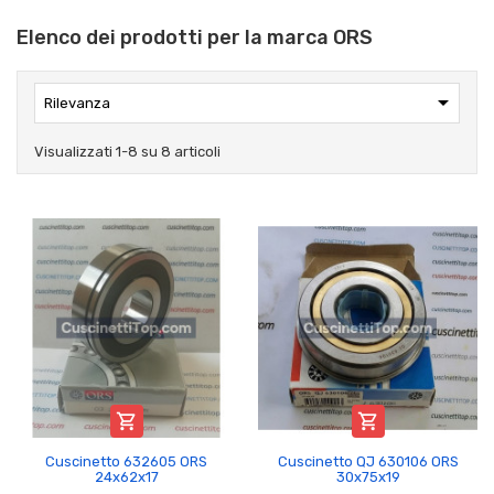
Elenco dei prodotti per la marca ORS

Rilevanza
Visualizzati 1-8 su 8 articoli


Cuscinetto 632605 ORS
Cuscinetto QJ 630106 ORS
24x62x17
30x75x19