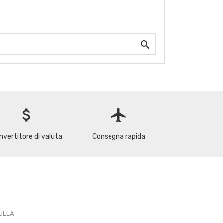

attach_money
flight
nvertitore di valuta
Consegna rapida
PULLA