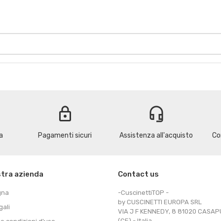
lock
headset_mic
a
Pagamenti sicuri
Assistenza all'acquisto
Co
stra azienda
Contact us
gna
-CuscinettiTOP -
by CUSCINETTI EUROPA SRL
gali
VIA J F KENNEDY, 8 81020 CASA
(CE) - Italia