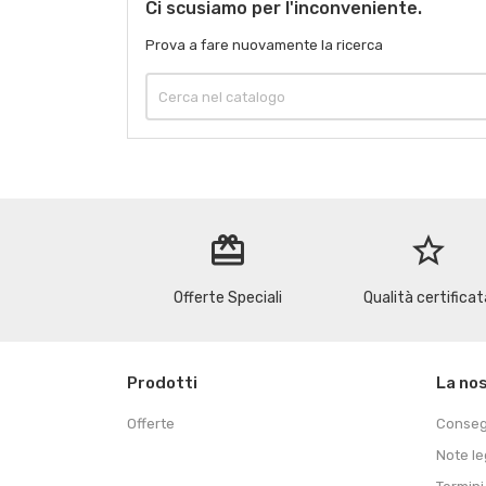
Ci scusiamo per l'inconveniente.
Prova a fare nuovamente la ricerca
redeem
star_border
Offerte Speciali
Qualità certificat
Prodotti
La no
Offerte
Conse
Note le