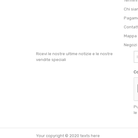
Termini
Chi si
Pagame
Contat
Mappa d
Negozi
Ricevi le nostre ultime notizie e le nostre
vendite speciali
Co
Pu
le
Your copyright © 2020 texts here