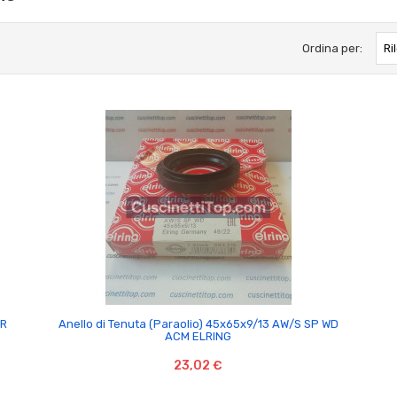
Ordina per:
Ri

BR
Anello di Tenuta (Paraolio) 45x65x9/13 AW/S SP WD
ACM ELRING
23,02 €