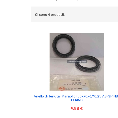
Ci sono 4 prodotti.

Anello di Tenuta (Paraolio) 50x70x6/10,25 AS-SP N
ELRING
9,88 €