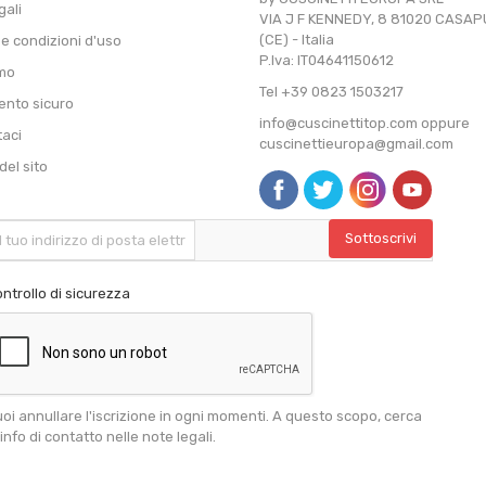
gali
VIA J F KENNEDY, 8 81020 CASA
(CE) - Italia
 e condizioni d'uso
P.Iva: IT04641150612
amo
Tel +39 0823 1503217
nto sicuro
info@cuscinettitop.com oppure
taci
cuscinettieuropa@gmail.com
el sito
ntrollo di sicurezza
oi annullare l'iscrizione in ogni momenti. A questo scopo, cerca
 info di contatto nelle note legali.