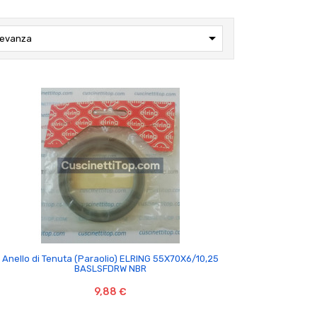

levanza

Anello di Tenuta (Paraolio) ELRING 55X70X6/10,25
BASLSFDRW NBR
9,88 €