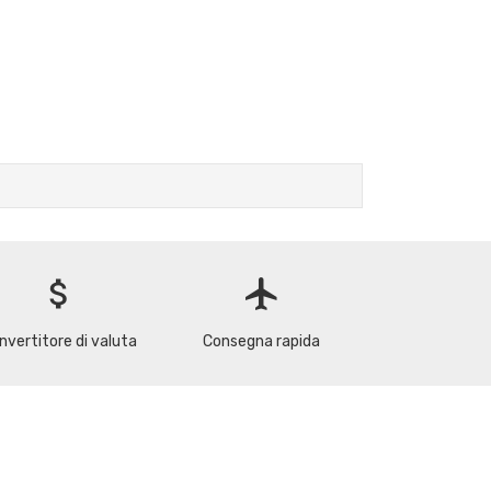
attach_money
flight
nvertitore di valuta
Consegna rapida