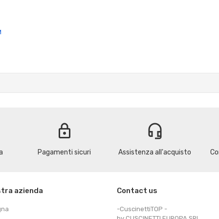
M
lock
headset_mic
a
Pagamenti sicuri
Assistenza all'acquisto
Co
stra azienda
Contact us
gna
-CuscinettiTOP -
by CUSCINETTI EUROPA SRL