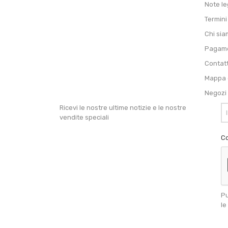
Note le
Termini
Chi si
Pagame
Contat
Mappa d
Negozi
Ricevi le nostre ultime notizie e le nostre
vendite speciali
Co
Pu
le