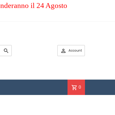
enderanno il 24 Agosto


Account
shopping_cart
0