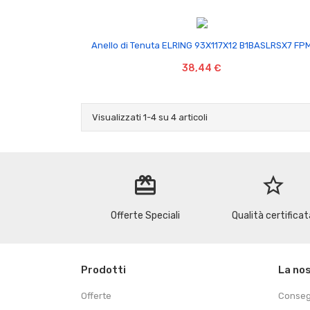

Anello di Tenuta ELRING 93X117X12 B1BASLRSX7 FP
38,44 €
Visualizzati 1-4 su 4 articoli
redeem
star_border
Offerte Speciali
Qualità certificat
Prodotti
La no
Offerte
Conse