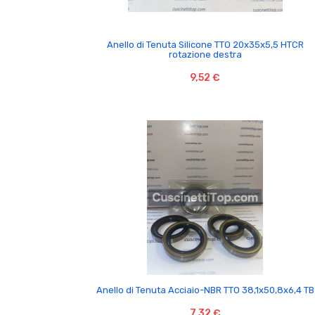

Anello di Tenuta Silicone TTO 20x35x5,5 HTCR
rotazione destra
9,52 €

Anello di Tenuta Acciaio-NBR TTO 38,1x50,8x6,4 TB
7,32 €