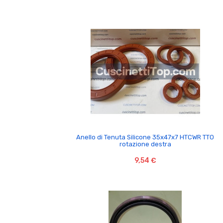

Anello di Tenuta Silicone 35x47x7 HTCWR TTO
rotazione destra
9,54 €