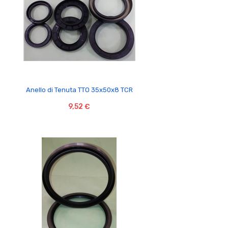

Anello di Tenuta TTO 35x50x8 TCR
9,52 €