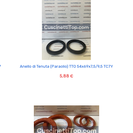

7
Anello di Tenuta (Paraolio) TTO 54x69x7,5/9,5 TC7Y
5,88 €