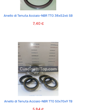

Anello di Tenuta Acciaio-NBR TTO 38x52x6 SB
7,40 €

Anello di Tenuta Acciaio-NBR TTO 50x70x9 TB
5,84 €