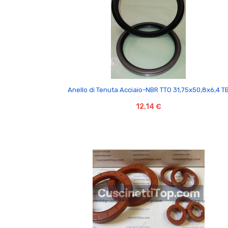

Anello di Tenuta Acciaio-NBR TTO 31,75x50,8x6,4 T
12,14 €