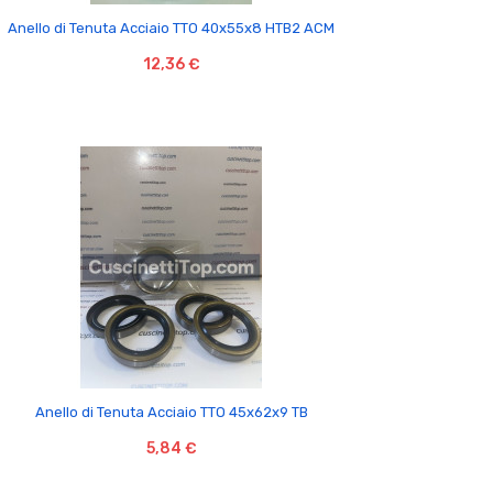

Anello di Tenuta Acciaio TTO 40x55x8 HTB2 ACM
12,36 €

Anello di Tenuta Acciaio TTO 45x62x9 TB
5,84 €