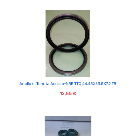

Anello di Tenuta Acciaio-NBR TTO 44,45X63,5X7,9 TB
12,88 €