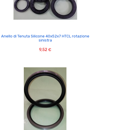

Anello di Tenuta Silicone 40x52x7 HTCL rotazione
sinistra
9,52 €