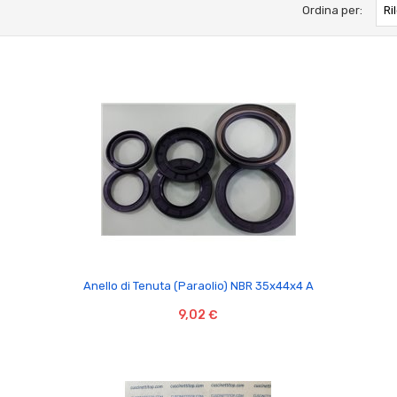
Ordina per:
Ri

Anello di Tenuta (Paraolio) NBR 35x44x4 A
9,02 €