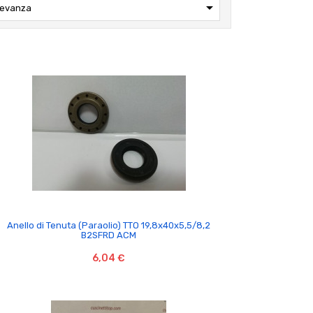

levanza

Anello di Tenuta (Paraolio) TTO 19,8x40x5,5/8,2
B2SFRD ACM
6,04 €