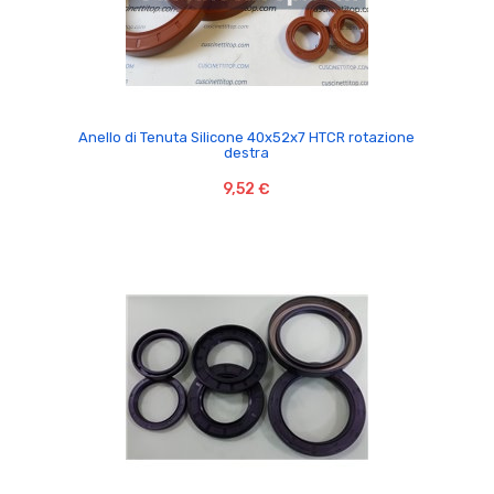

Anello di Tenuta Silicone 40x52x7 HTCR rotazione
destra
9,52 €