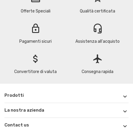
Offerte Speciali
Qualità certificata
lock
headset_mic
Pagamenti sicuri
Assistenza all'acquisto
attach_money
flight
Convertitore di valuta
Consegna rapida
Prodotti

La nostra azienda

Contact us
