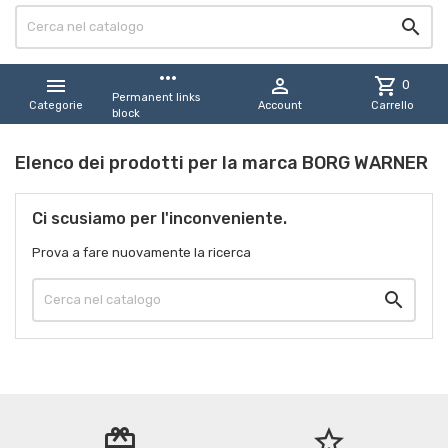

more_horiz


shopping_cart
0
Permanent links
Categorie
Account
Carrello
block
Elenco dei prodotti per la marca BORG WARNER
Ci scusiamo per l'inconveniente.
Prova a fare nuovamente la ricerca

redeem
star_border