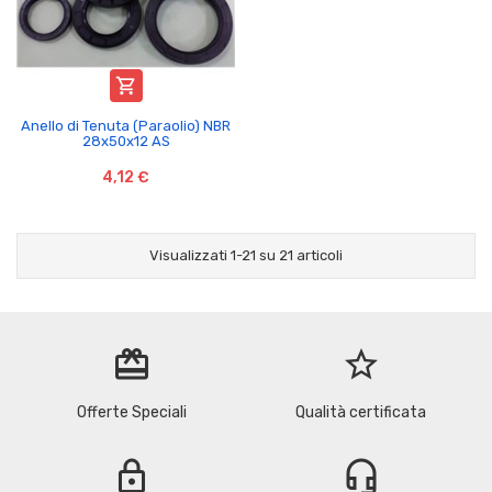

Anello di Tenuta (Paraolio) NBR
28x50x12 AS
4,12 €
Visualizzati 1-21 su 21 articoli
redeem
star_border
Offerte Speciali
Qualità certificata
lock
headset_mic