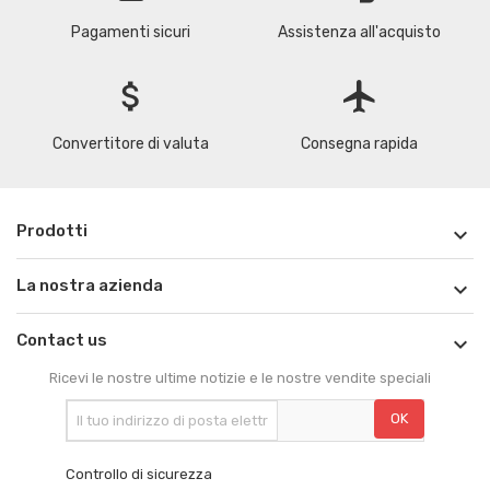
Pagamenti sicuri
Assistenza all'acquisto
attach_money
flight
Convertitore di valuta
Consegna rapida
Prodotti

La nostra azienda

Contact us

Ricevi le nostre ultime notizie e le nostre vendite speciali
Controllo di sicurezza