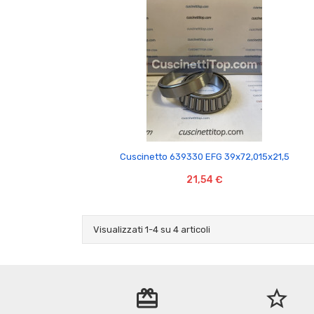

Cuscinetto 639330 EFG 39x72,015x21,5
21,54 €
Visualizzati 1-4 su 4 articoli
redeem
star_border