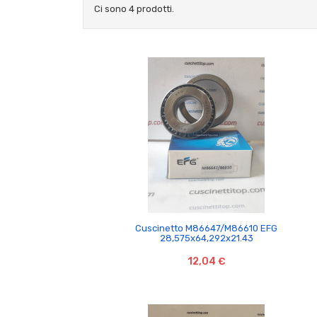
Ci sono 4 prodotti.

Cuscinetto M86647/M86610 EFG
28,575x64,292x21.43
12,04 €