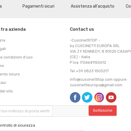
a
Pagamenti sicuri
Assistenza all'acquisto
Co
stra azienda
Contact us
gna
-CuscinettiTOP -
by CUSCINETTI EUROPA SRL
gali
VIA J F KENNEDY, 8 81020 CASA
(CE) - Italia
 e condizioni d'uso
P.Iva: IT04641150612
amo
Tel +39 0823 1503217
nto sicuro
info@cuscinettitop.com oppure
taci
cuscinettieuropa@gmail.com
el sito
ntrollo di sicurezza