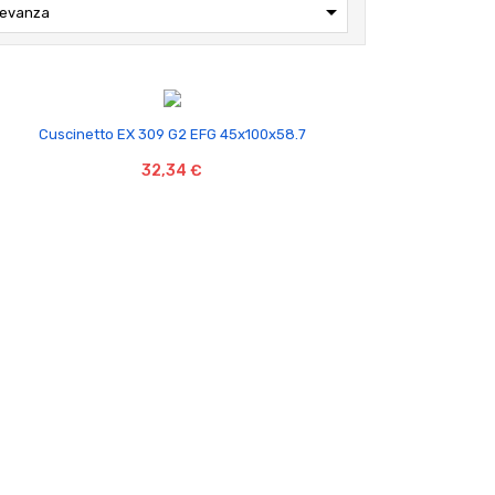

levanza

Cuscinetto EX 309 G2 EFG 45x100x58.7
32,34 €