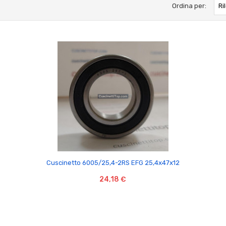
Ordina per:
Ri

Cuscinetto 6005/25,4-2RS EFG 25,4x47x12
24,18 €