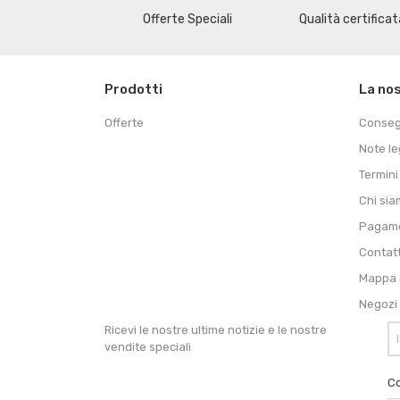
Offerte Speciali
Qualità certificat
Prodotti
La no
Offerte
Conse
Note le
Termini
Chi si
Pagame
Contat
Mappa d
Negozi
Ricevi le nostre ultime notizie e le nostre
vendite speciali
Co