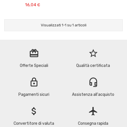
16,04 €
Visualizzati 1-1 su 1 articoli
redeem
star_border
Offerte Speciali
Qualità certificata
lock
headset_mic
Pagamenti sicuri
Assistenza all'acquisto
attach_money
flight
Convertitore di valuta
Consegna rapida