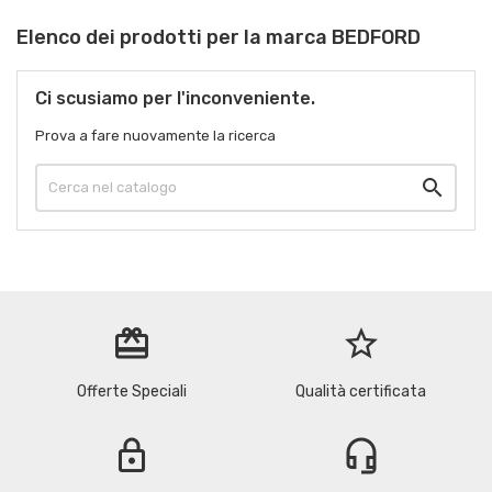
Elenco dei prodotti per la marca BEDFORD
Ci scusiamo per l'inconveniente.
Prova a fare nuovamente la ricerca

redeem
star_border
Offerte Speciali
Qualità certificata
lock
headset_mic