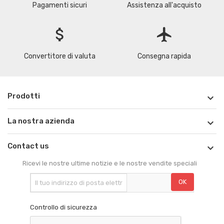
Pagamenti sicuri
Assistenza all'acquisto
attach_money
flight
Convertitore di valuta
Consegna rapida
Prodotti

La nostra azienda

Contact us

Ricevi le nostre ultime notizie e le nostre vendite speciali
Controllo di sicurezza